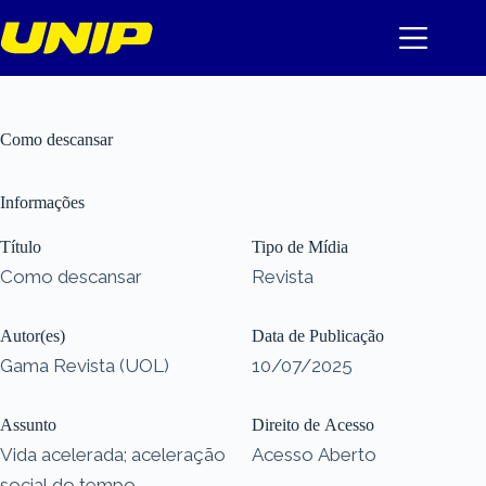
Pular
para
o
conteúdo
Como descansar
Informações
Título
Tipo de Mídia
Como descansar
Revista
Autor(es)
Data de Publicação
Gama Revista (UOL)
10/07/2025
Assunto
Direito de Acesso
Vida acelerada; aceleração
Acesso Aberto
social do tempo