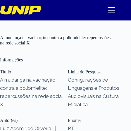
Pular
para
o
conteúdo
A mudança na vacinação contra a poliomielite: repercussões
na rede social X
Informações
Título
Linha de Pesquisa
A mudança na vacinação
Configurações de
contra a poliomielite:
Linguagens e Produtos
repercussões na rede social
Audiovisuais na Cultura
X
Midiática
Autor(es)
Idioma
Luiz Ademir de Oliveira
|
PT