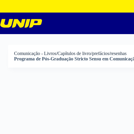
Pular
para
o
conteúdo
Comunicação - Livros/Capítulos de livro/prefácios/resenhas
Programa de Pós-Graduação Stricto Sensu em Comunicaç