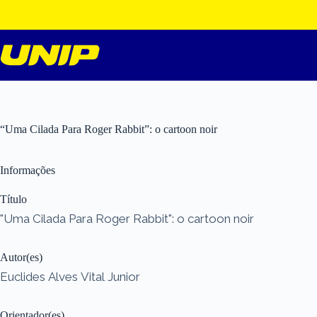
Pular
para
o
conteúdo
“Uma Cilada Para Roger Rabbit”: o cartoon noir
Informações
Título
"Uma Cilada Para Roger Rabbit": o cartoon noir
Autor(es)
Euclides Alves Vital Junior
Orientador(es)