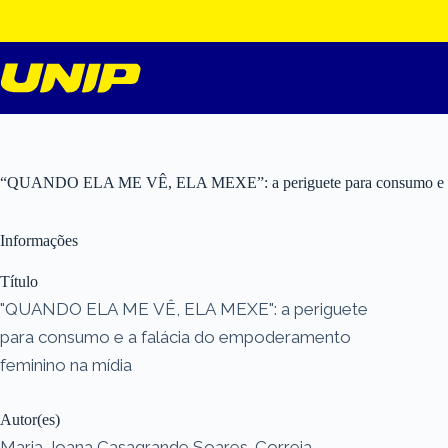
Pular
para
o
conteúdo
“QUANDO ELA ME VÊ, ELA MEXE”: a periguete para consumo e a f
Informações
Título
"QUANDO ELA ME VÊ, ELA MEXE": a periguete
para consumo e a falácia do empoderamento
feminino na mídia
Autor(es)
Maria Joana Casagrande Soares-Correia