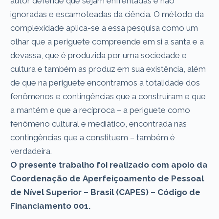
autor defende que sejam enfrentadas e não
ignoradas e escamoteadas da ciência. O método da
complexidade aplica-se a essa pesquisa como um
olhar que a periguete compreende em si a santa e a
devassa, que é produzida por uma sociedade e
cultura e também as produz em sua existência, além
de que na periguete encontramos a totalidade dos
fenômenos e contingências que a construíram e que
a mantém e que a recíproca – a periguete como
fenômeno cultural e mediático, encontrada nas
contingências que a constituem – também é
verdadeira.
O presente trabalho foi realizado com apoio da
Coordenação de Aperfeiçoamento de Pessoal
de Nível Superior – Brasil (CAPES) – Código de
Financiamento 001.