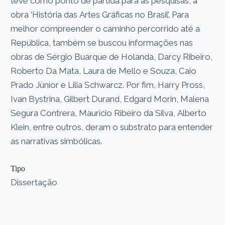
teve como ponto de partida para as pesquisas, a
obra ‘História das Artes Gráficas no Brasil’. Para
melhor compreender o caminho percorrido até a
República, também se buscou informações nas
obras de Sérgio Buarque de Holanda, Darcy Ribeiro,
Roberto Da Mata, Laura de Mello e Souza, Caio
Prado Júnior e Lilia Schwarcz. Por fim, Harry Pross,
Ivan Bystrina, Gilbert Durand, Edgard Morin, Malena
Segura Contrera, Maurício Ribeiro da Silva, Alberto
Klein, entre outros, deram o substrato para entender
as narrativas simbólicas.
Tipo
Dissertação