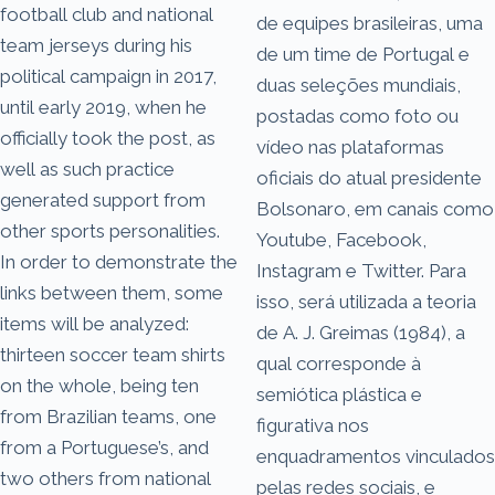
football club and national
de equipes brasileiras, uma
team jerseys during his
de um time de Portugal e
political campaign in 2017,
duas seleções mundiais,
until early 2019, when he
postadas como foto ou
officially took the post, as
vídeo nas plataformas
well as such practice
oficiais do atual presidente
generated support from
Bolsonaro, em canais como
other sports personalities.
Youtube, Facebook,
In order to demonstrate the
Instagram e Twitter. Para
links between them, some
isso, será utilizada a teoria
items will be analyzed:
de A. J. Greimas (1984), a
thirteen soccer team shirts
qual corresponde à
on the whole, being ten
semiótica plástica e
from Brazilian teams, one
figurativa nos
from a Portuguese’s, and
enquadramentos vinculados
two others from national
pelas redes sociais, e