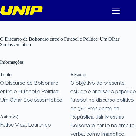
Pular
para
o
conteúdo
O Discurso de Bolsonaro entre o Futebol e Política: Um Olhar
Sociossemiótico
Informações
Título
Resumo
O Discurso de Bolsonaro
O objetivo do presente
entre o Futebol e Política:
estudo é analisar o papel do
Um Olhar Sociossemiótico
futebol no discurso político
do 38º Presidente da
Autor(es)
República, Jair Messias
Felipe Vidal Lourenço
Bolsonaro, tanto no âmbito
verbal como imagético.