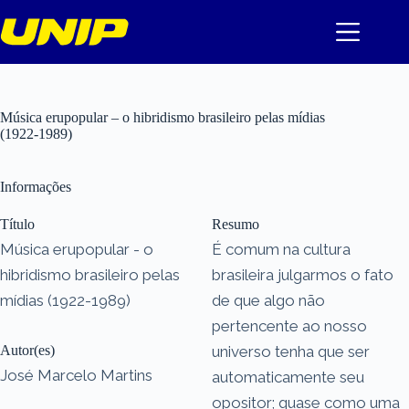
Pular
para
o
conteúdo
Música erupopular – o hibridismo brasileiro pelas mídias
(1922-1989)
Informações
Título
Resumo
Música erupopular - o
É comum na cultura
hibridismo brasileiro pelas
brasileira julgarmos o fato
mídias (1922-1989)
de que algo não
pertencente ao nosso
Autor(es)
universo tenha que ser
José Marcelo Martins
automaticamente seu
opositor; quase como uma