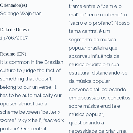
Orientador(es)
trama entre o “bem e o
Solange Wajnman
mal”, o “céu e o inferno”, o
“sacro e o profano”. Nosso
Data de Defesa
tema central é um
19/06/2017
segmento da música
popular brasileira que
Resumo (EN)
absorveu influência da
It is common in the Brazilian
música erudita em sua
culture to judge the fact of
estrutura, distanciando-se
something that doesn’t
da música popular
belong to our universe, it
convencional, colocando
has to be automatically our
em discussão os conceitos
oposer; almost like a
sobre música erudita e
scheme between “better x
música popular,
worse”, “sky x hell”, “sacred x
questionando a
profane”. Our central
necessidade de criar uma