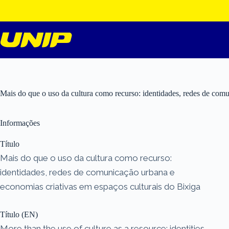
Pular
para
o
conteúdo
Mais do que o uso da cultura como recurso: identidades, redes de comu
Informações
Título
Mais do que o uso da cultura como recurso:
identidades, redes de comunicação urbana e
economias criativas em espaços culturais do Bixiga
Título (EN)
More than the use of culture as a resource: identities,