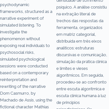
densidade de sofrimento
psychodynamic
psíquico. A análise consistiu
frameworks, structured as a
na extração literal de
narrative experiment of
trechos das respostas da
simulated listening. To
ferramenta, organizados
investigate the
em matriz categorial,
phenomenon without
distribuída em três eixos
exposing real individuals to
analíticos: estruturas
psychosocial risks,
discursivas e comunicação,
simulated psychological
simulação da prática clínica
sessions were conducted
e limites e vieses
based on a contemporary
algorítmicos. Em seguida,
reinterpretation and
procedeu-se ao confronto
rewriting of the narrative
entre escuta algorítmica e
Dom Casmurro, by
escuta clínica humana à luz
Machado de Assis, using the
de princípios
fictional character Mathias