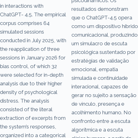
psicodinâmicos. Os
in interactions with
resultados demonstram
ChatGPT- 4.5. The empirical
que o ChatGPT-4.5 opera
corpus comprises 64
como um dispositivo híbrido
simulated sessions
comunicacional, produzindo
conducted in July 2025, with
um simulacro de escuta
the reapplication of three
psicológica sustentado por
sessions in January 2026 for
estratégias de validação
bias control, of which 32
emocional, empatia
were selected for in-depth
simulada e continuidade
analysis due to their higher
interacional, capazes de
density of psychological
gerar no sujeito a sensação
distress. The analysis
de vínculo, presença e
consisted of the literal
acolhimento humano. No
extraction of excerpts from
confronto entre a escuta
the system’s responses,
algorítmica e a escuta
organized into a categorical