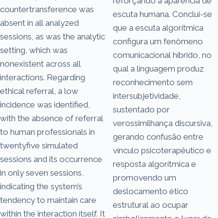
reforçando a aparência de
countertransference was
escuta humana. Conclui-se
absent in all analyzed
que a escuta algorítmica
sessions, as was the analytic
configura um fenômeno
setting, which was
comunicacional híbrido, no
nonexistent across all
qual a linguagem produz
interactions. Regarding
reconhecimento sem
ethical referral, a low
intersubjetividade,
incidence was identified,
sustentado por
with the absence of referral
verossimilhança discursiva,
to human professionals in
gerando confusão entre
twentyfive simulated
vínculo psicoterapêutico e
sessions and its occurrence
resposta algorítmica e
in only seven sessions,
promovendo um
indicating the system’s
deslocamento ético
tendency to maintain care
estrutural ao ocupar
within the interaction itself. It