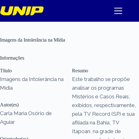
Pular
para
o
conteúdo
Imagens da Intolerância na Mídia
Informações
Título
Resumo
Imagens da Intolerância na
Este trabalho se propõe
Mídia
analisar os programas
Mistérios e Casos Reais,
Autor(es)
exibidos, respectivamente,
Carla Maria Osório de
pela TV Record (SP) e sua
Aguiar
afiliada na Bahia, TV
Itapoan, na grade de
Orientador(es)