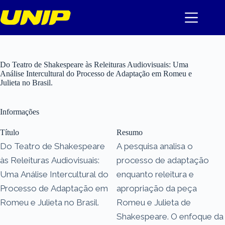
Pular
para
o
conteúdo
Do Teatro de Shakespeare às Releituras Audiovisuais: Uma
Análise Intercultural do Processo de Adaptação em Romeu e
Julieta no Brasil.
Informações
Título
Resumo
Do Teatro de Shakespeare
A pesquisa analisa o
às Releituras Audiovisuais:
processo de adaptação
Uma Análise Intercultural do
enquanto releitura e
Processo de Adaptação em
apropriação da peça
Romeu e Julieta no Brasil.
Romeu e Julieta de
Shakespeare. O enfoque da