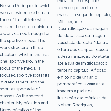
midiático, e o esporte
Nelson Rodrigues in which
como espetáculo de
we can evidence a human
massas; o segundo capítulo,
tone of this athlete who
Mitificação e
moved the public opinion in
Desmitificação da imagem
a work carried through for
do ídolo, trata da imagem
the sportive media. This
veiculada do ídolo, “dentro
work structure in three
e fora dos campos”, desde
chapters, which in the first
a desumanização do atleta
one, sportive idol in the
até a sua desmitificação; o
focus of the media, is
terceiro capítulo, A ficção
focused sportive idol in its
em torno de um anjo
midiatic aspect, and the
pornográfico, avalia esta
sport as spectacle of
imagem a partir da
masses. As the second
ilustração das crônicas de
chapter, Mythfication and
Nelson Rodrigues,
Unmythfication of the