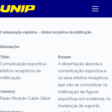
Pular
para
o
conteúdo
Comunicação esportiva – efeitos receptivos da mitificação
Informações
Título
Resumo
Comunicação esportiva -
A dissertação aborda a
efeitos receptivos da
comunicação esportiva e
mitificação
os seus efeitos receptivos
que vão se concretizar na
Autor(es)
mitificação de figuras
Paulo Ricardo Caldo Gilioli
esportivas em evidência. As
mudanças de suporte
Orientador(es)