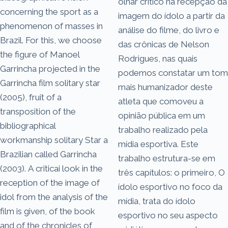
olhar crítico na recepção da
concerning the sport as a
imagem do ídolo a partir da
phenomenon of masses in
análise do filme, do livro e
Brazil. For this, we choose
das crônicas de Nelson
the figure of Manoel
Rodrigues, nas quais
Garrincha projected in the
podemos constatar um tom
Garrincha film solitary star
mais humanizador deste
(2005), fruit of a
atleta que comoveu a
transposition of the
opinião pública em um
bibliographical
trabalho realizado pela
workmanship solitary Star a
mídia esportiva. Este
Brazilian called Garrincha
trabalho estrutura-se em
(2003). A criticai look in the
três capítulos: o primeiro, O
reception of the image of
ídolo esportivo no foco da
idol from the analysis of the
mídia, trata do ídolo
film is given, of the book
esportivo no seu aspecto
and of the chronicles of