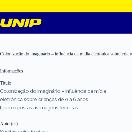
Pular
para
o
conteúdo
Colonização do imaginário – influência da mídia eletrônica sobre crian
Informações
Título
Colonização do imaginário – influência da mídia
eletrônica sobre crianças de 0 a 6 anos
hiperexpostas às imagens técnicas
Autor(es)
Sueli Ferreira Schiavo