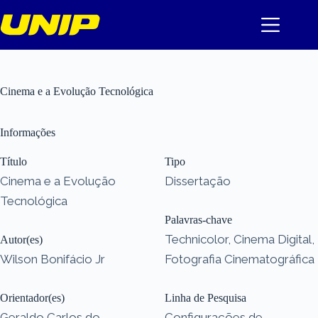
Pular
para
o
conteúdo
Cinema e a Evolução Tecnológica
Informações
Título
Tipo
Cinema e a Evolução
Dissertação
Tecnológica
Palavras-chave
Technicolor, Cinema Digital,
Autor(es)
Wilson Bonifácio Jr
Fotografia Cinematográfica
Orientador(es)
Linha de Pesquisa
Geraldo Carlos do
Configurações de