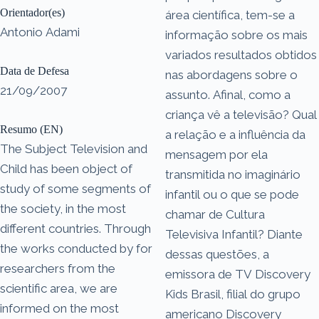
Orientador(es)
área científica, tem-se a
Antonio Adami
informação sobre os mais
variados resultados obtidos
Data de Defesa
nas abordagens sobre o
21/09/2007
assunto. Afinal, como a
criança vê a televisão? Qual
Resumo (EN)
a relação e a influência da
The Subject Television and
mensagem por ela
Child has been object of
transmitida no imaginário
study of some segments of
infantil ou o que se pode
the society, in the most
chamar de Cultura
different countries. Through
Televisiva Infantil? Diante
the works conducted by for
dessas questões, a
researchers from the
emissora de TV Discovery
scientific area, we are
Kids Brasil, filial do grupo
informed on the most
americano Discovery