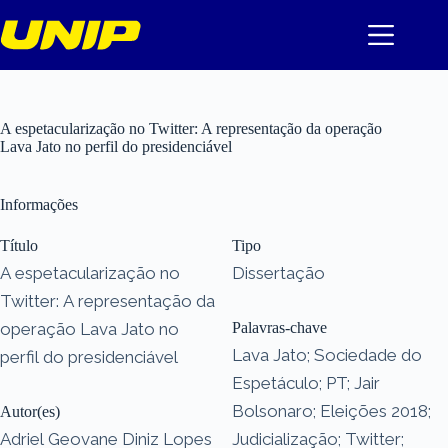
Pular
para
o
conteúdo
A espetacularização no Twitter: A representação da operação
Lava Jato no perfil do presidenciável
Informações
Título
Tipo
A espetacularização no
Dissertação
Twitter: A representação da
operação Lava Jato no
Palavras-chave
Lava Jato; Sociedade do
perfil do presidenciável
Espetáculo; PT; Jair
Bolsonaro; Eleições 2018;
Autor(es)
Adriel Geovane Diniz Lopes
Judicialização; Twitter;