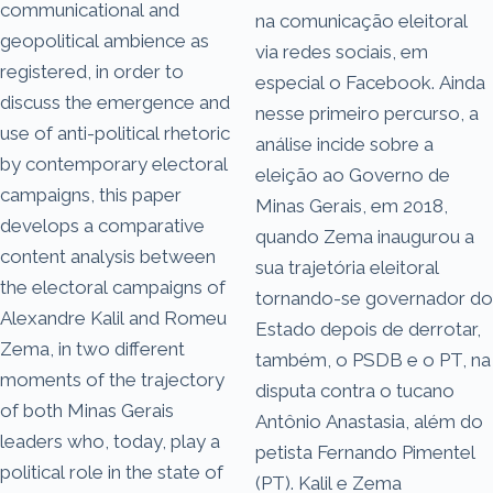
communicational and
na comunicação eleitoral
geopolitical ambience as
via redes sociais, em
registered, in order to
especial o Facebook. Ainda
discuss the emergence and
nesse primeiro percurso, a
use of anti-political rhetoric
análise incide sobre a
by contemporary electoral
eleição ao Governo de
campaigns, this paper
Minas Gerais, em 2018,
develops a comparative
quando Zema inaugurou a
content analysis between
sua trajetória eleitoral
the electoral campaigns of
tornando-se governador do
Alexandre Kalil and Romeu
Estado depois de derrotar,
Zema, in two different
também, o PSDB e o PT, na
moments of the trajectory
disputa contra o tucano
of both Minas Gerais
Antônio Anastasia, além do
leaders who, today, play a
petista Fernando Pimentel
political role in the state of
(PT). Kalil e Zema