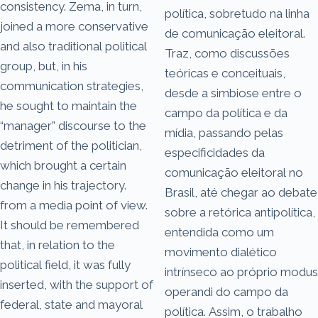
consistency. Zema, in turn,
política, sobretudo na linha
joined a more conservative
de comunicação eleitoral.
and also traditional political
Traz, como discussões
group, but, in his
teóricas e conceituais,
communication strategies,
desde a simbiose entre o
he sought to maintain the
campo da política e da
“manager” discourse to the
mídia, passando pelas
detriment of the politician,
especificidades da
which brought a certain
comunicação eleitoral no
change in his trajectory.
Brasil, até chegar ao debate
from a media point of view.
sobre a retórica antipolítica,
It should be remembered
entendida como um
that, in relation to the
movimento dialético
political field, it was fully
intrínseco ao próprio modus
inserted, with the support of
operandi do campo da
federal, state and mayoral
política. Assim, o trabalho