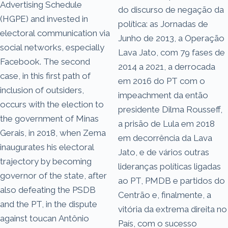
Advertising Schedule
do discurso de negação da
(HGPE) and invested in
política: as Jornadas de
electoral communication via
Junho de 2013, a Operação
social networks, especially
Lava Jato, com 79 fases de
Facebook. The second
2014 a 2021, a derrocada
case, in this first path of
em 2016 do PT com o
inclusion of outsiders,
impeachment da então
occurs with the election to
presidente Dilma Rousseff,
the government of Minas
a prisão de Lula em 2018
Gerais, in 2018, when Zema
em decorrência da Lava
inaugurates his electoral
Jato, e de vários outras
trajectory by becoming
lideranças políticas ligadas
governor of the state, after
ao PT, PMDB e partidos do
also defeating the PSDB
Centrão e, finalmente, a
and the PT, in the dispute
vitória da extrema direita no
against toucan Antônio
País, com o sucesso