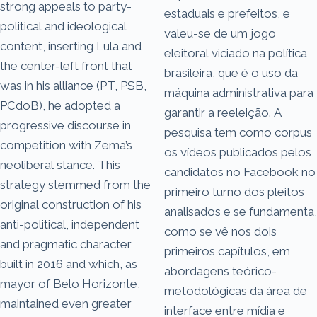
strong appeals to party-
estaduais e prefeitos, e
political and ideological
valeu-se de um jogo
content, inserting Lula and
eleitoral viciado na política
the center-left front that
brasileira, que é o uso da
was in his alliance (PT, PSB,
máquina administrativa para
PCdoB), he adopted a
garantir a reeleição. A
progressive discourse in
pesquisa tem como corpus
competition with Zema’s
os vídeos publicados pelos
neoliberal stance. This
candidatos no Facebook no
strategy stemmed from the
primeiro turno dos pleitos
original construction of his
analisados e se fundamenta,
anti-political, independent
como se vê nos dois
and pragmatic character
primeiros capítulos, em
built in 2016 and which, as
abordagens teórico-
mayor of Belo Horizonte,
metodológicas da área de
maintained even greater
interface entre mídia e