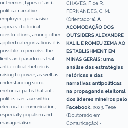
or themes, types of anti-
CHAVES, F. de R.;
political narrative
FERNANDES, C. M.
employed, persuasive
(Orientadora).
A
appeals, rhetorical
ACOMODAÇÃO DOS
constructions, among other
OUTSIDERS ALEXANDRE
applied categorizations, it is
KALIL E ROMEU ZEMA AO
possible to perceive the
ESTABLISHMENT EM
limits and paradoxes that
MINAS GERAIS: uma
anti-political rhetoric is
análise das estratégias
raising to power, as well as
retóricas e das
understanding some
narrativas antipolíticas
rhetorical paths that anti-
na propaganda eleitoral
politics can take within
dos líderes mineiros pelo
electoral communication,
Facebook.
2023. Tese
especially populism and
(Doutorado em
managerialism.
Comunicação) -