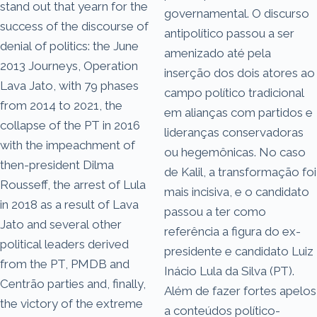
stand out that yearn for the
governamental. O discurso
success of the discourse of
antipolítico passou a ser
denial of politics: the June
amenizado até pela
2013 Journeys, Operation
inserção dos dois atores ao
Lava Jato, with 79 phases
campo político tradicional
from 2014 to 2021, the
em alianças com partidos e
collapse of the PT in 2016
lideranças conservadoras
with the impeachment of
ou hegemônicas. No caso
then-president Dilma
de Kalil, a transformação foi
Rousseff, the arrest of Lula
mais incisiva, e o candidato
in 2018 as a result of Lava
passou a ter como
Jato and several other
referência a figura do ex-
political leaders derived
presidente e candidato Luiz
from the PT, PMDB and
Inácio Lula da Silva (PT).
Centrão parties and, finally,
Além de fazer fortes apelos
the victory of the extreme
a conteúdos político-