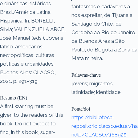
e dinâmicas históricas
fantasmas e cadáveres a
Brasil/América Latina
nos espreitar, de Tijuana a
Hispânica. In: BORELLI,
Santiago do Chile, de
Silvia; VALENZUELA ARCE,
Córdoba ao Rio de Janeiro,
José Manuel (eds.). Jovens
de Buenos Aires a São
latino-americanos:
Paulo, de Bogotá à Zona da
necropolíticas, culturas
Mata mineira.
políticas e urbanidades.
Buenos Aires: CLACSO,
Palavras-chave
2021. p. 291–319.
jovens; migrantes;
latinidade; identidade
Resumo (EN)
A first warning must be
Fonte/doi
given to the readers of this
https://biblioteca-
book. Do not expect to
repositorio.clacso.edu.ar/ha
find, in this book, sugar-
ndle/CLACSO/168925