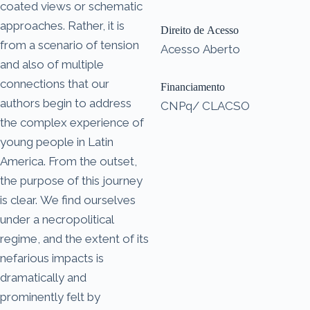
coated views or schematic
approaches. Rather, it is
Direito de Acesso
from a scenario of tension
Acesso Aberto
and also of multiple
connections that our
Financiamento
authors begin to address
CNPq/ CLACSO
the complex experience of
young people in Latin
America. From the outset,
the purpose of this journey
is clear. We find ourselves
under a necropolitical
regime, and the extent of its
nefarious impacts is
dramatically and
prominently felt by