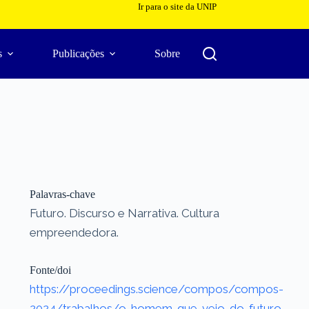
Ir para o site da UNIP
s
Publicações
Sobre
Palavras-chave
Futuro. Discurso e Narrativa. Cultura
empreendedora.
Fonte/doi
https://proceedings.science/compos/compos-
2024/trabalhos/o-homem-que-veio-do-futuro-