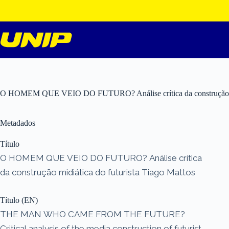
Pular
para
o
conteúdo
O HOMEM QUE VEIO DO FUTURO? Análise crítica da construção midi
Metadados
Título
O HOMEM QUE VEIO DO FUTURO? Análise crítica
da construção midiática do futurista Tiago Mattos
Título (EN)
THE MAN WHO CAME FROM THE FUTURE?
Critical analysis of the media construction of futurist