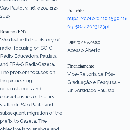
São Paulo, v. 46, e2023123,
Fonte/doi
2023.
https://doi.org/10.1590/18
09-58442023123pt
Resumo (EN)
We deal with the history of
Direito de Acesso
radio, focusing on SQIG
Acesso Aberto
Rádio Educadora Paulista
and PRA-6 RádioGazeta.
Financiamento
The problem focuses on
Vice-Reitoria de Pós-
the pioneering
Graduação e Pesquisa -
circumstances and
Universidade Paulista
characteristics of the first
station in São Paulo and
subsequent migration of the
prefix to Gazeta. The
objective is to analyze and