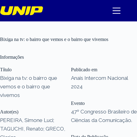
Pular
para
o
conteúdo
Bixiga na tv: o bairro que vemos e o bairro que vivemos
Informações
Título
Publicado em
Bixiga na tv: o bairro que
Anais Intercom Nacional
vemos e o bairro que
2024
vivemos
Evento
47º Congresso Brasileiro de
Autor(es)
PEREIRA, Simone Luci;
Ciências da Comunicação.
TAGUCHI, Renato; GRECO,
Data de Publicação