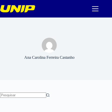
Pular
para
o
conteúdo
Ana Carolina Ferreira Castanho
Sem
resultados