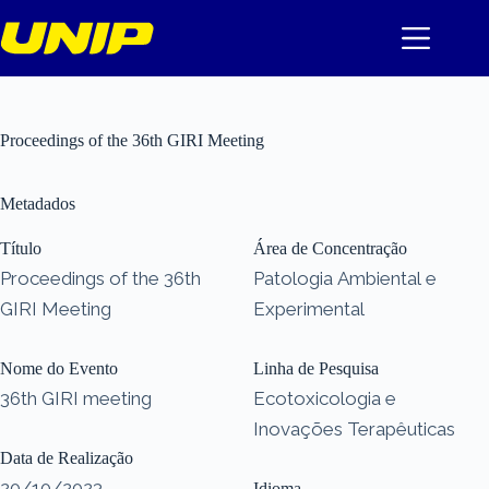
Pular
para
o
conteúdo
Proceedings of the 36th GIRI Meeting
Metadados
Título
Área de Concentração
Proceedings of the 36th
Patologia Ambiental e
GIRI Meeting
Experimental
Nome do Evento
Linha de Pesquisa
36th GIRI meeting
Ecotoxicologia e
Inovações Terapêuticas
Data de Realização
20/10/2023
Idioma