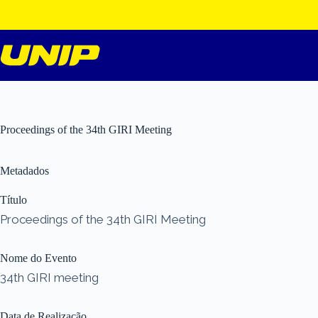
Pular
para
o
conteúdo
Proceedings of the 34th GIRI Meeting
Metadados
Título
Proceedings of the 34th GIRI Meeting
Nome do Evento
34th GIRI meeting
Data de Realização