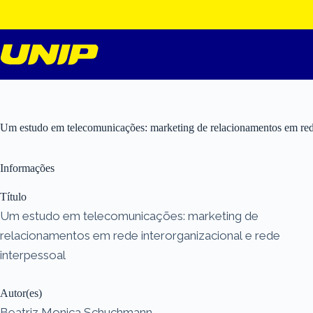
Pular
para
o
conteúdo
Um estudo em telecomunicações: marketing de relacionamentos em rede 
Informações
Título
Um estudo em telecomunicações: marketing de
relacionamentos em rede interorganizacional e rede
interpessoal
Autor(es)
Beatriz Monica Schuchmann