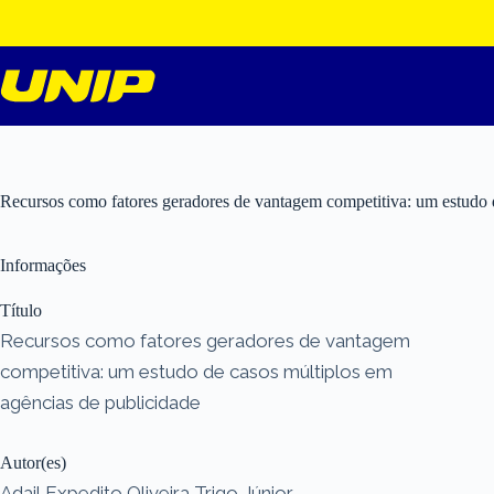
Pular
para
o
conteúdo
Recursos como fatores geradores de vantagem competitiva: um estudo 
Informações
Título
Recursos como fatores geradores de vantagem
competitiva: um estudo de casos múltiplos em
agências de publicidade
Autor(es)
Adail Expedito Oliveira Trigo Júnior