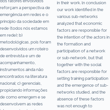
dos fatores envolvidos
in their work. ln conclusion
reforçam a perspectiva de
our work identified in the
emergência em redes e o
various sub-networks
princípio da sociedade em
analyzed that economic
rede (todos nós estamos
factors are responsible for
em rede); b)
the intention of the actors in
metodológicas, pois foram
the formation and
desenvolvidos um roteiro
participation of a network
de entrevista e um de
or sub-network, but that
acompanhamento,
together with the social
instrumentos ainda não
factors are responsible for
encontrados na literatura
setting training participation
nacional; c) gerenciais,
and the emergence of sub-
propiciando informações
networks studied, and the
de como emergem e se
absence of these factors
desenvolvem as redes
was not enough to