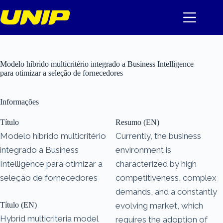
Pular
para
o
conteúdo
Modelo híbrido multicritério integrado a Business Intelligence
para otimizar a seleção de fornecedores
Informações
Título
Resumo (EN)
Modelo híbrido multicritério
Currently, the business
integrado a Business
environment is
Intelligence para otimizar a
characterized by high
seleção de fornecedores
competitiveness, complex
demands, and a constantly
Título (EN)
evolving market, which
Hybrid multicriteria model
requires the adoption of