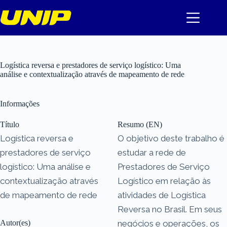
Pular
para
o
conteúdo
Logística reversa e prestadores de serviço logístico: Uma
análise e contextualização através de mapeamento de rede
Informações
Título
Resumo (EN)
Logística reversa e
O objetivo deste trabalho é
prestadores de serviço
estudar a rede de
logístico: Uma análise e
Prestadores de Serviço
contextualização através
Logístico em relação às
de mapeamento de rede
atividades de Logística
Reversa no Brasil. Em seus
Autor(es)
negócios e operações, os