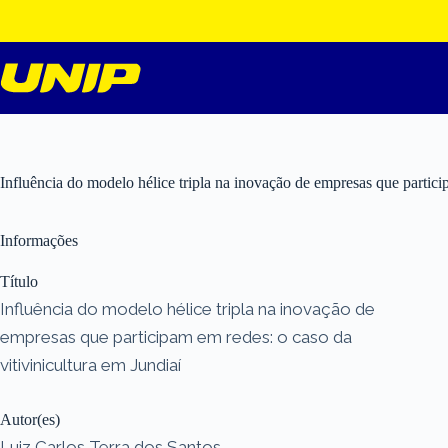
Pular
para
o
conteúdo
Influência do modelo hélice tripla na inovação de empresas que partici
Informações
Título
Influência do modelo hélice tripla na inovação de
empresas que participam em redes: o caso da
vitivinicultura em Jundiaí
Autor(es)
Luiz Carlos Terra dos Santos