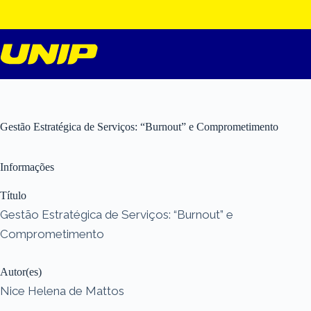
Pular
para
o
conteúdo
Gestão Estratégica de Serviços: “Burnout” e Comprometimento
Informações
Título
Gestão Estratégica de Serviços: “Burnout” e
Comprometimento
Autor(es)
Nice Helena de Mattos