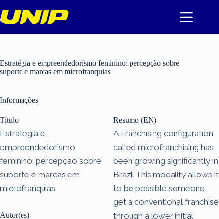
Pular
para
o
conteúdo
Estratégia e empreendedorismo feminino: percepção sobre
suporte e marcas em microfranquias
Informações
Título
Resumo (EN)
Estratégia e
A Franchising configuration
empreendedorismo
called microfranchising has
feminino: percepção sobre
been growing significantly in
suporte e marcas em
Brazil.This modality allows it
microfranquias
to be possible someone
get a conventional franchise
Autor(es)
through a lower initial