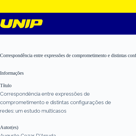
Pular
para
o
conteúdo
Correspondência entre expressões de comprometimento e distintas conf
Informações
Título
Correspondência entre expressões de
comprometimento e distintas configurações de
redes: um estudo multicasos
Autor(es)
Augusto Cezar D'Arruda