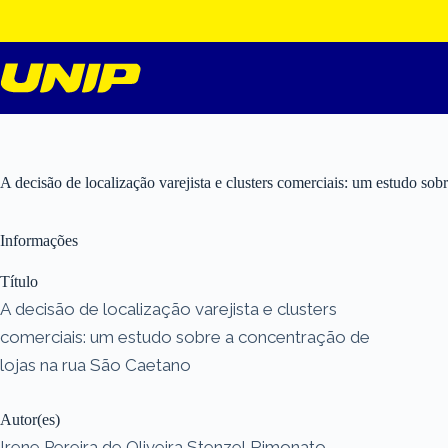
Pular
para
o
conteúdo
A decisão de localização varejista e clusters comerciais: um estudo so
Informações
Título
A decisão de localização varejista e clusters
comerciais: um estudo sobre a concentração de
lojas na rua São Caetano
Autor(es)
Irene Pereira de Oliveira Stenzel Rimonato