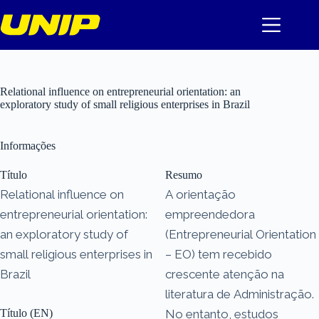
Pular
para
o
conteúdo
Relational influence on entrepreneurial orientation: an
exploratory study of small religious enterprises in Brazil
Informações
Título
Resumo
Relational influence on
A orientação
entrepreneurial orientation:
empreendedora
an exploratory study of
(Entrepreneurial Orientation
small religious enterprises in
– EO) tem recebido
Brazil
crescente atenção na
literatura de Administração.
Título (EN)
No entanto, estudos