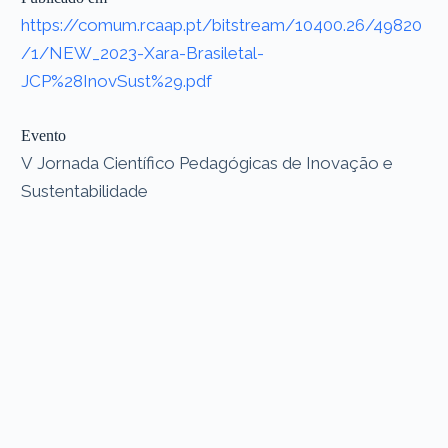
https://comum.rcaap.pt/bitstream/10400.26/49820
/1/NEW_2023-Xara-Brasiletal-
JCP%28InovSust%29.pdf
Evento
V Jornada Científico Pedagógicas de Inovação e
Sustentabilidade