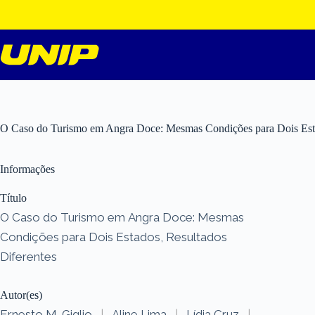
Pular
para
o
conteúdo
O Caso do Turismo em Angra Doce: Mesmas Condições para Dois Esta
Informações
Título
O Caso do Turismo em Angra Doce: Mesmas
Condições para Dois Estados, Resultados
Diferentes
Autor(es)
Ernesto M. Giglio
|
Aline Lima
|
Lídia Cruz
|