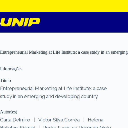
Pular
para
o
conteúdo
Entrepreneurial Marketing at Life Institute: a case study in an emergin
Informações
Título
Entrepreneurial Marketing at Life Institute: a case
study in an emerging and developing country.
Autor(es)
Carla Delmiro
|
Victor Silva Corrêa
|
Helena
Belintani Shigaki
|
Pedro Lucas de Resende Melo