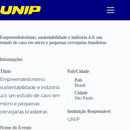
Pular
para
o
conteúdo
Empreendedorismo, sustentabilidade e indústria 4.0: um
estudo de caso em micro e pequenas cervejarias brasileiras
Informações
Título
País/Cidade
Empreendedorismo,
País
Brasil
sustentabilidade e indústria
Cidade
4.0: um estudo de caso em
São Paulo
micro e pequenas
cervejarias brasileiras
Instituição Responsável
UNIP
Nome do Evento